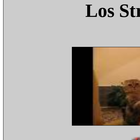
Los St