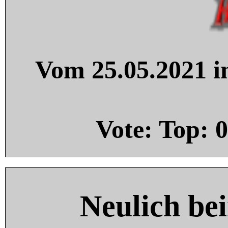
Vom 25.05.2021 in
Vote: Top:
0
Neulich be