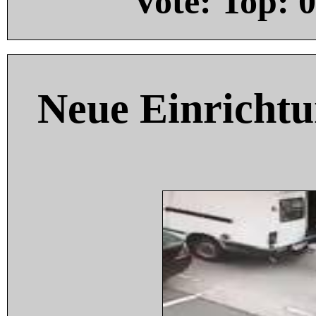
Vote: Top:
0
Neue Einricht