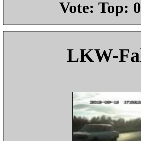
Vote: Top:
0
LKW-Fah