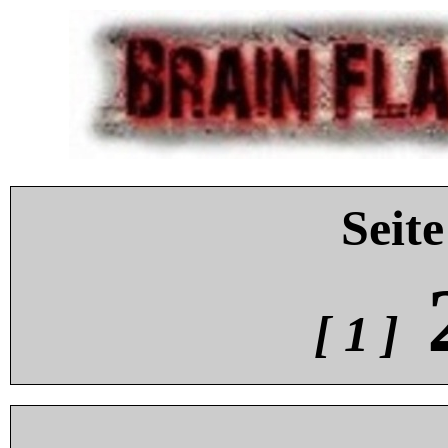
Seite
[ 1 ]