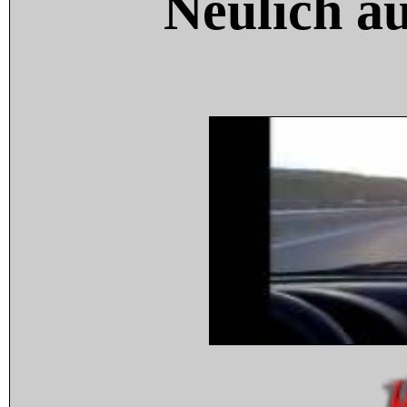
Neulich a