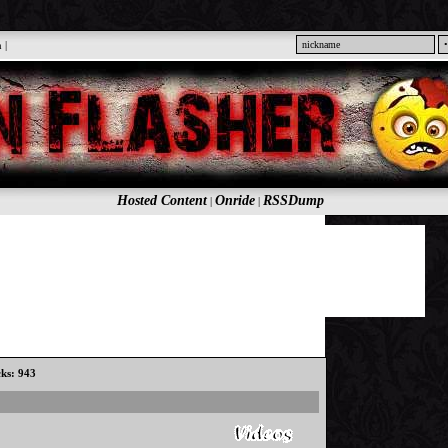
n
|
Hosted Content
Onride
RSSDump
|
|
cks: 943