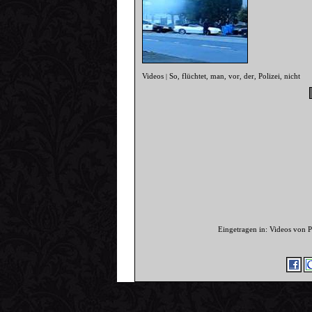
Videos
So
flüchtet
man
vor
der
Polizei
nicht
|
,
,
,
,
,
,
Eingetragen in: Videos von 