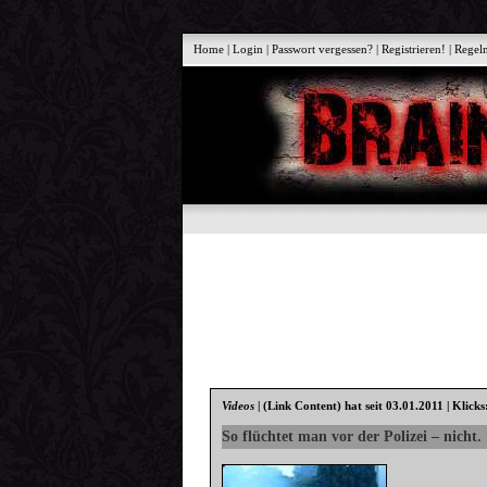
Home
|
Login
|
Passwort vergessen?
|
Registrieren!
|
Regel
Videos
|
(Link Content)
hat seit 03.01.2011 | Klick
So flüchtet man vor der Polizei – nicht.