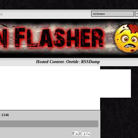
n
|
Hosted Content
Onride
RSSDump
|
|
s: 1546