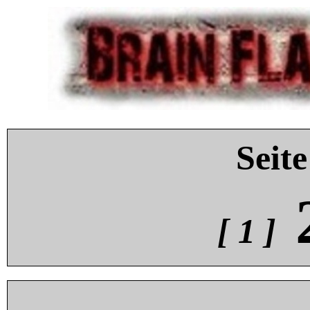
Seite
[ 1 ]