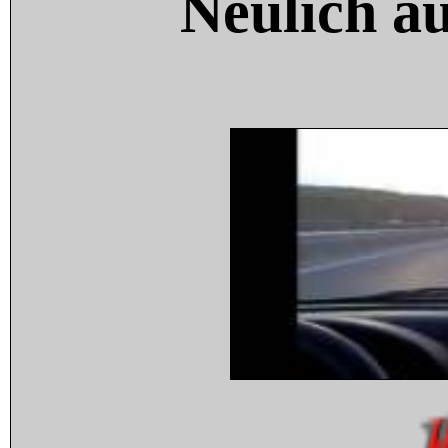
Neulich a