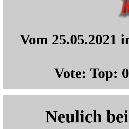
Vom 25.05.2021 in
Vote: Top:
0
Neulich be