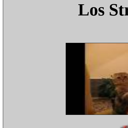
Los St