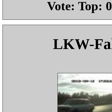
Vote: Top:
0
LKW-Fah