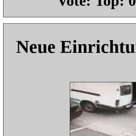
Vote: Top:
0
Neue Einricht