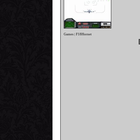
Games
F18Hornet
|