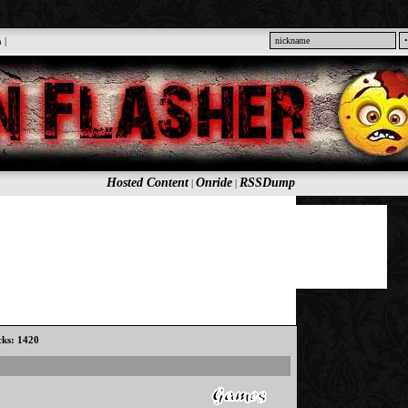
n
|
Hosted Content
Onride
RSSDump
|
|
icks: 1420