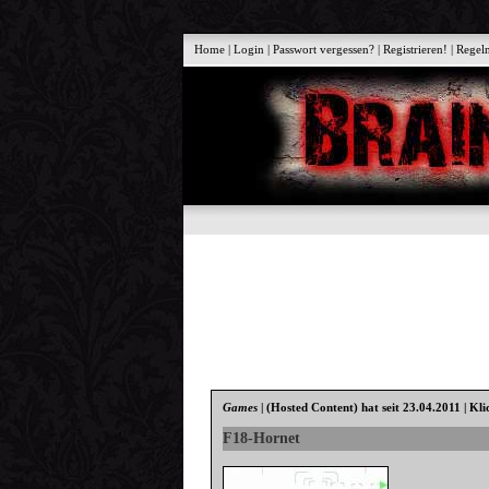
Home
|
Login
|
Passwort vergessen?
|
Registrieren!
|
Regel
Games
|
(Hosted Content)
hat seit 23.04.2011 | Kl
F18-Hornet