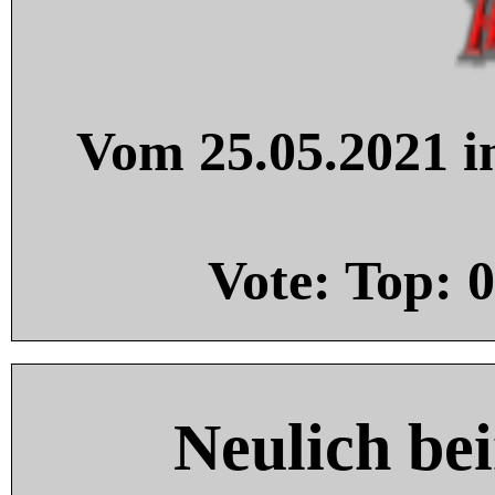
Vom 25.05.2021 in
Vote: Top:
0
Neulich be