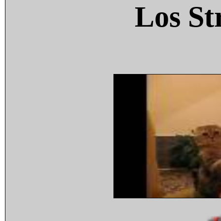
Los St