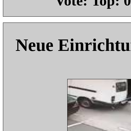
Vote: Top:
0
Neue Einricht