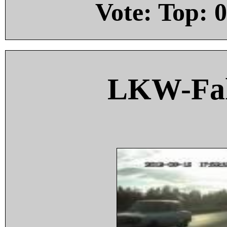
Vote: Top:
0
LKW-Fah