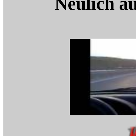
Neulich a