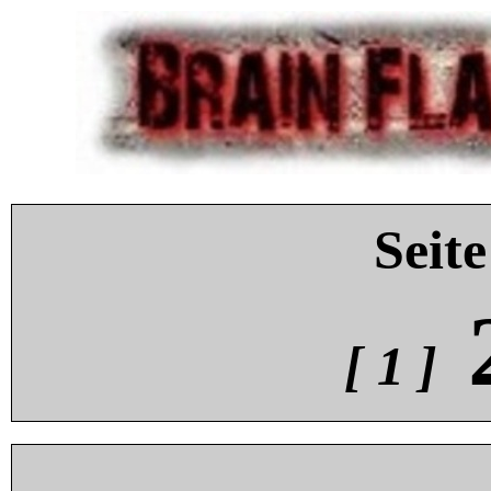
Seite
[ 1 ]