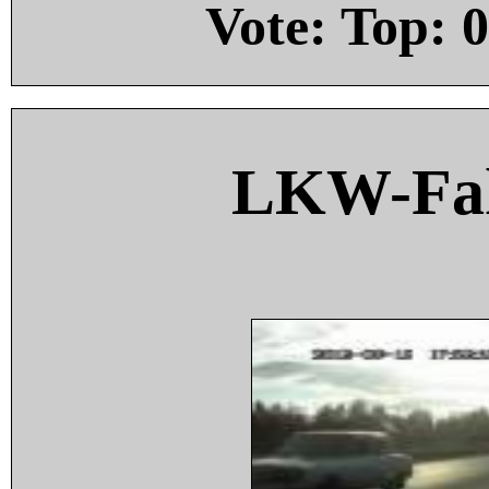
Vote: Top:
0
LKW-Fah