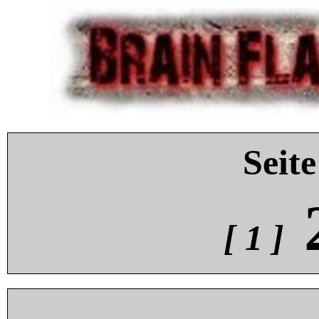
Seite
[ 1 ]