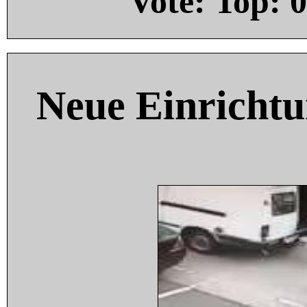
Vote: Top:
0
Neue Einricht