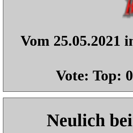
Vom 25.05.2021 in
Vote: Top:
0
Neulich be