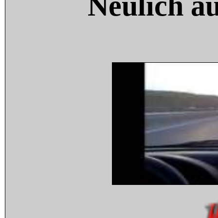
Neulich a