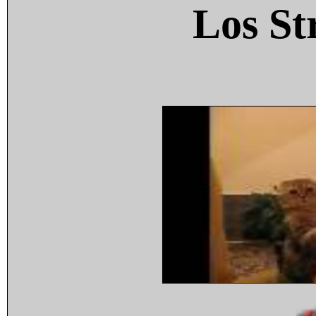
Los St