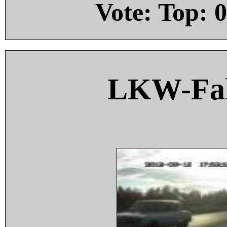
Vote: Top:
0
LKW-Fah