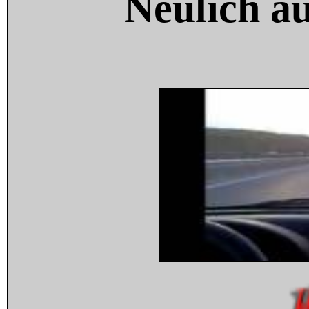
Neulich a