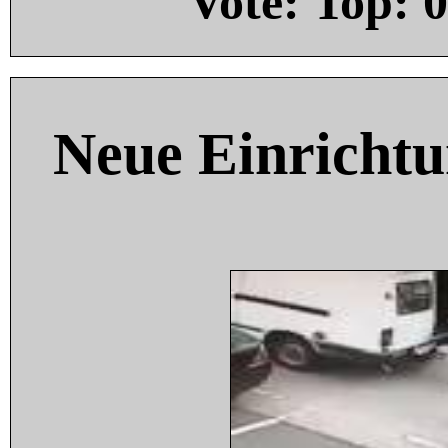
Vote: Top:
0
Neue Einricht