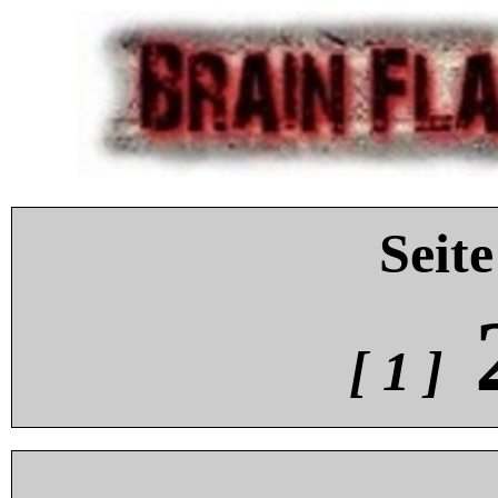
Seite
[ 1 ]