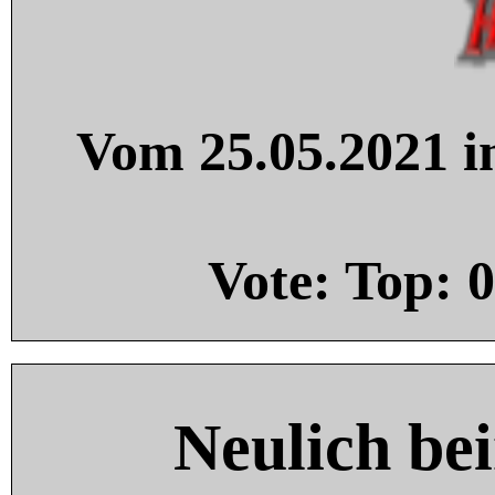
Vom 25.05.2021 in
Vote: Top:
0
Neulich be