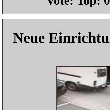
Vote: Top:
0
Neue Einricht