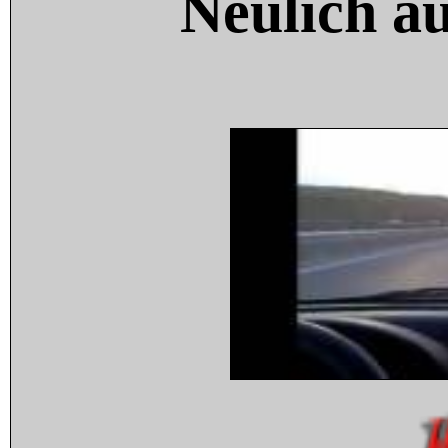
Neulich a