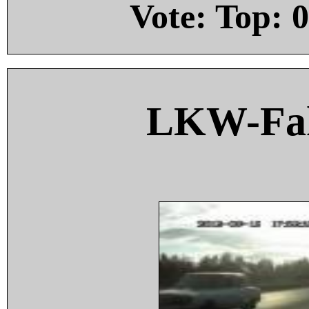
Vote: Top:
0
LKW-Fah