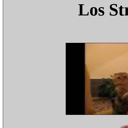
Los St