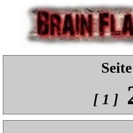
Seite
[ 1 ]