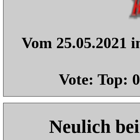
Vom 25.05.2021 in
Vote: Top:
0
Neulich be