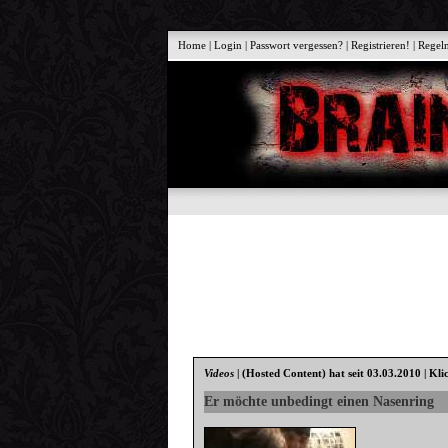
Home
|
Login
|
Passwort vergessen?
|
Registrieren!
|
Regel
Videos
|
(Hosted Content)
hat seit 03.03.2010 | Kli
Er möchte unbedingt einen Nasenring