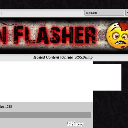
n
|
Hosted Content
Onride
RSSDump
|
|
cks: 1735