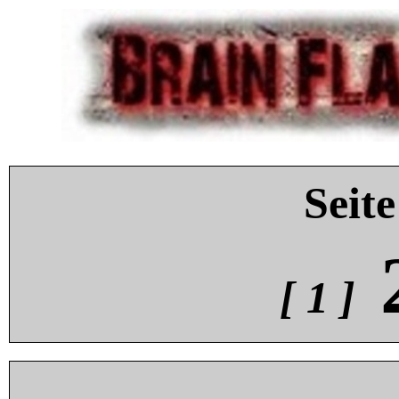
Seite
[ 1 ]