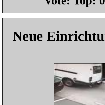
Vote: Top:
0
Neue Einricht