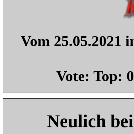
Vom 25.05.2021 in
Vote: Top:
0
Neulich be