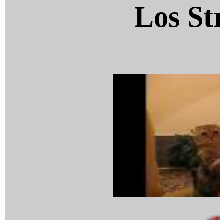
Los St