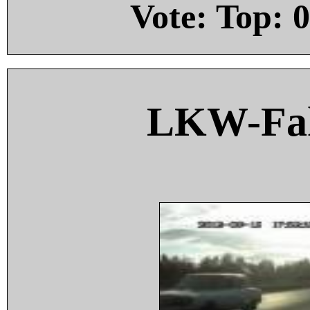
Vote: Top:
0
LKW-Fah