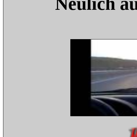
Neulich a