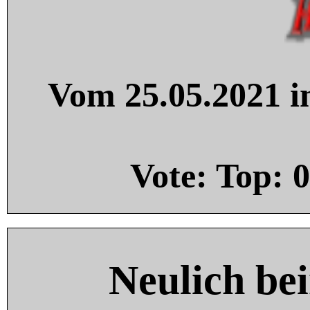
Vom 25.05.2021 in
Vote: Top:
0
Neulich be