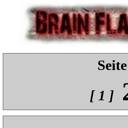
Seite
[ 1 ]