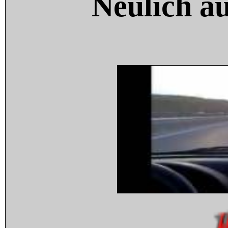
Neulich a