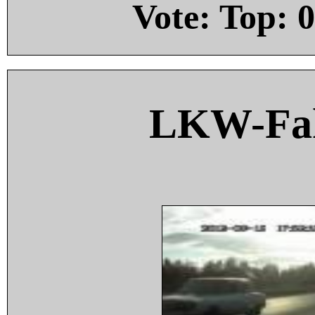
Vote: Top:
0
LKW-Fah