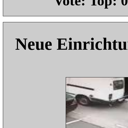
Vote: Top:
0
Neue Einricht