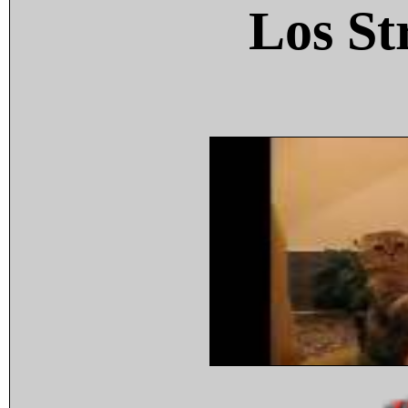
Los St