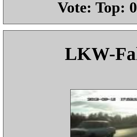
Vote: Top:
0
LKW-Fah