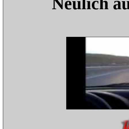
Neulich a