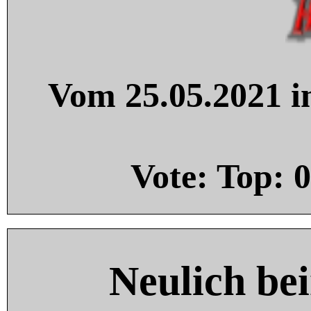
Vom 25.05.2021 in
Vote: Top:
0
Neulich be