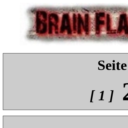
Seite
[ 1 ]