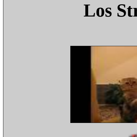
Los St