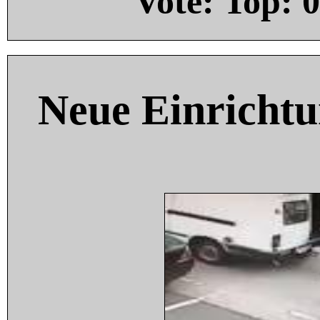
Vote: Top:
0
Neue Einricht