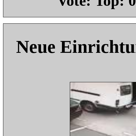
Vote: Top:
0
Neue Einricht