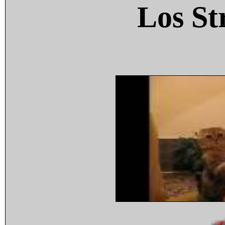
Los St