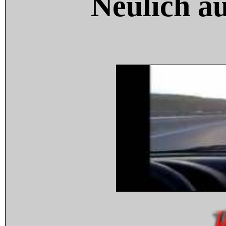
Neulich a