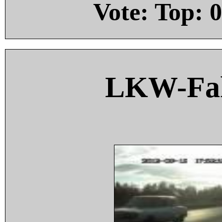
Vote: Top:
0
LKW-Fah