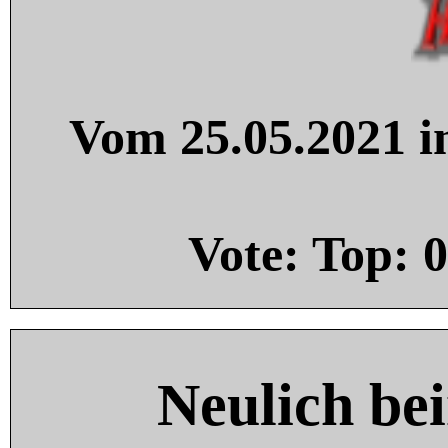
Vom 25.05.2021 in
Vote: Top:
0
Neulich be