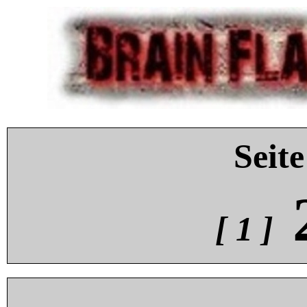
Seite
[ 1 ]