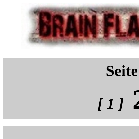
Seite
[ 1 ]