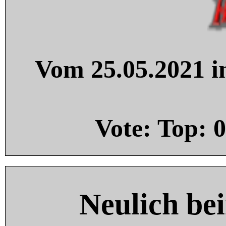
Vom 25.05.2021 in
Vote: Top:
0
Neulich be