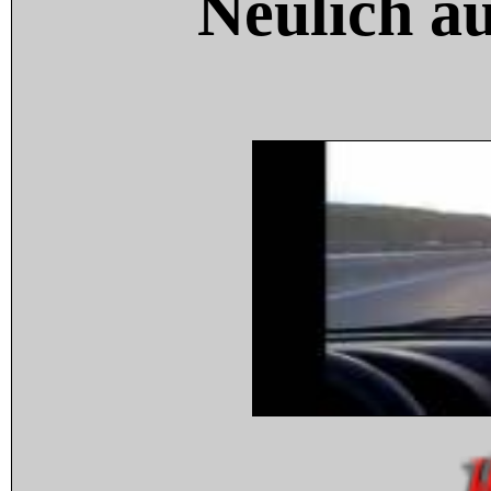
Neulich a