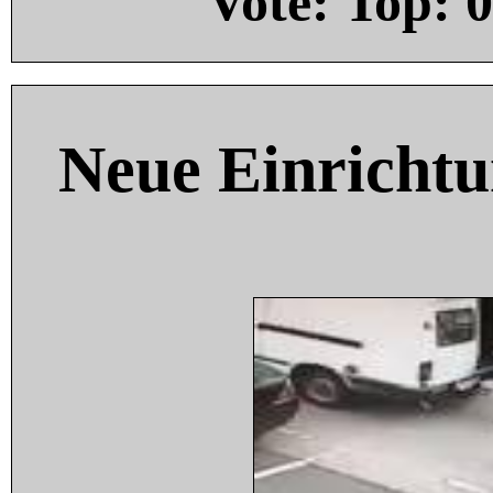
Vote: Top:
0
Neue Einricht