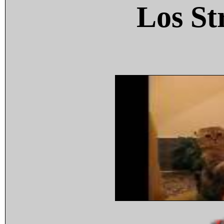
Los St