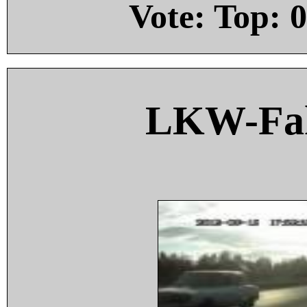
Vote: Top:
0
LKW-Fah