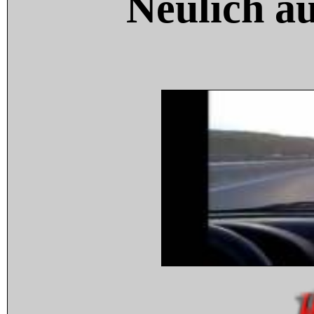
Neulich a