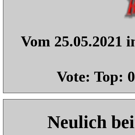
Vom 25.05.2021 in
Vote: Top:
0
Neulich be