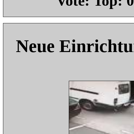
Vote: Top:
0
Neue Einricht