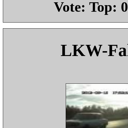
Vote: Top:
0
LKW-Fah