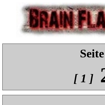
Seite
[ 1 ]