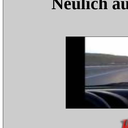
Neulich a