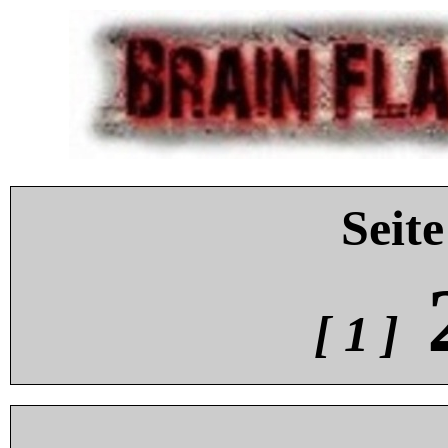
Seite
[ 1 ]