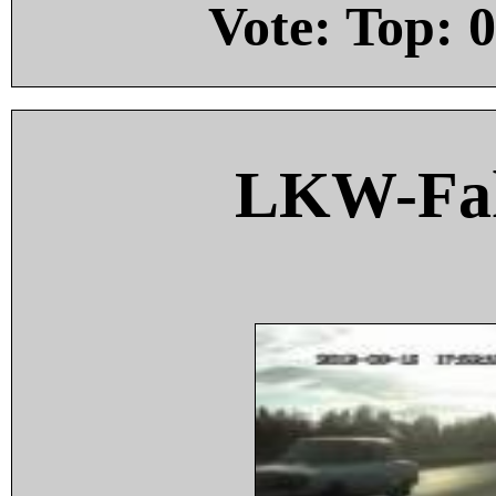
Vote: Top:
0
LKW-Fah