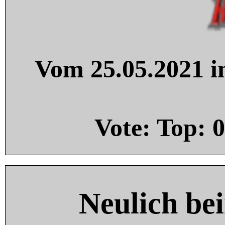
Vom 25.05.2021 in
Vote: Top:
0
Neulich be