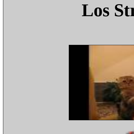
Los St