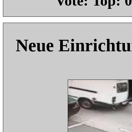
Vote: Top:
0
Neue Einricht