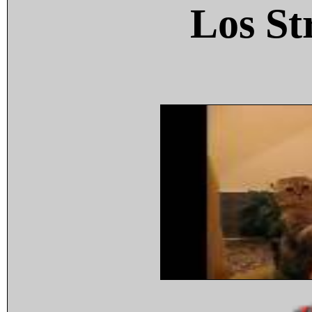
Los St