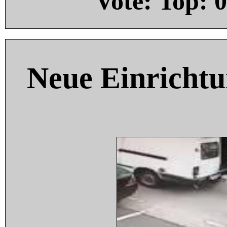
Vote: Top:
0
Neue Einricht