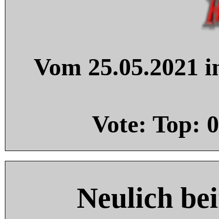
Vom 25.05.2021 in
Vote: Top:
0
Neulich be