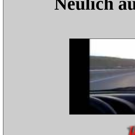
Neulich a