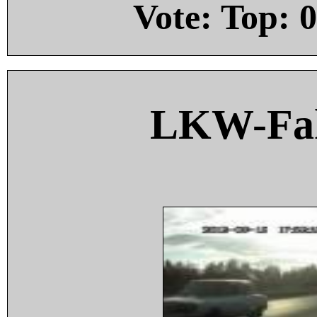
Vote: Top:
0
LKW-Fah