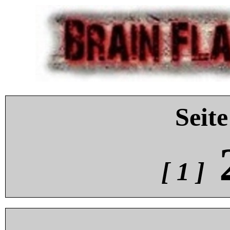
Seite
[ 1 ]