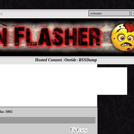
n
|
Hosted Content
Onride
RSSDump
|
|
cks: 1002