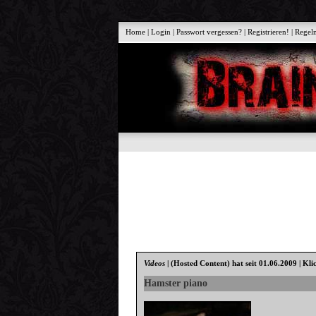
Home
|
Login
|
Passwort vergessen?
|
Registrieren!
|
Regel
Videos
|
(Hosted Content)
hat seit 01.06.2009 | Kli
Hamster piano