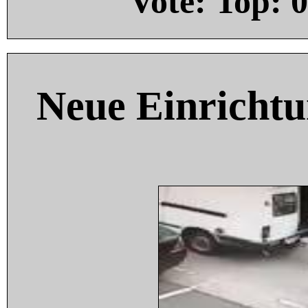
Vote: Top:
0
Neue Einricht