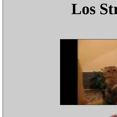
Los St