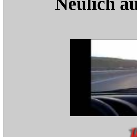
Neulich a