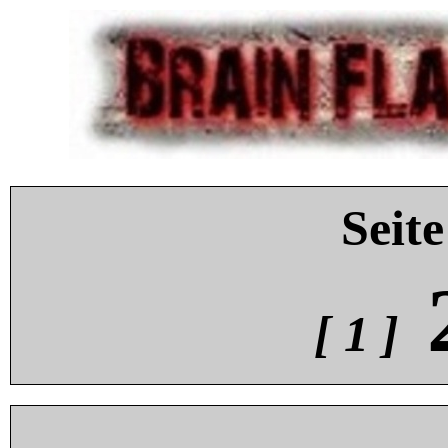
Seite
[ 1 ]