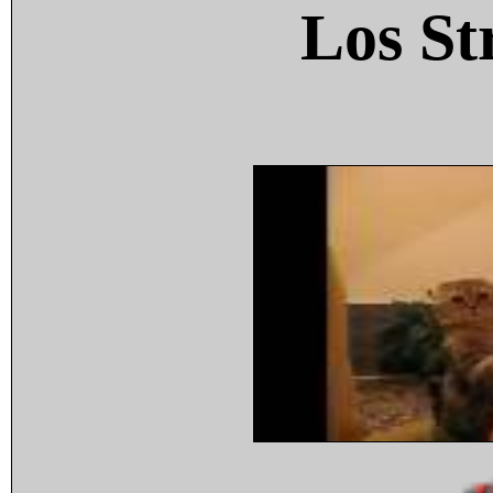
Los St