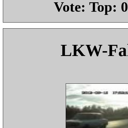
Vote: Top:
0
LKW-Fah