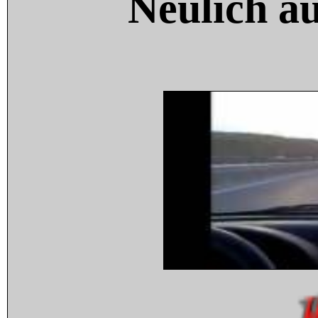
Neulich a