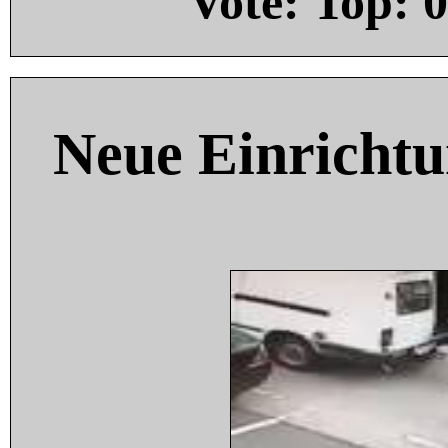
Vote: Top:
0
Neue Einricht