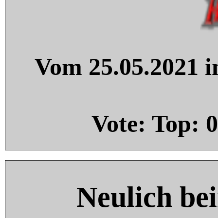
Vom 25.05.2021 in
Vote: Top:
0
Neulich be