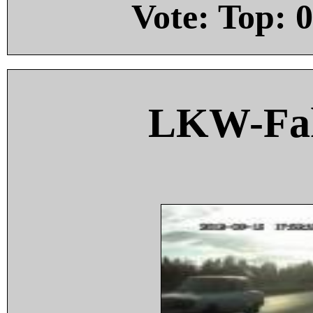
Vote: Top:
0
LKW-Fah