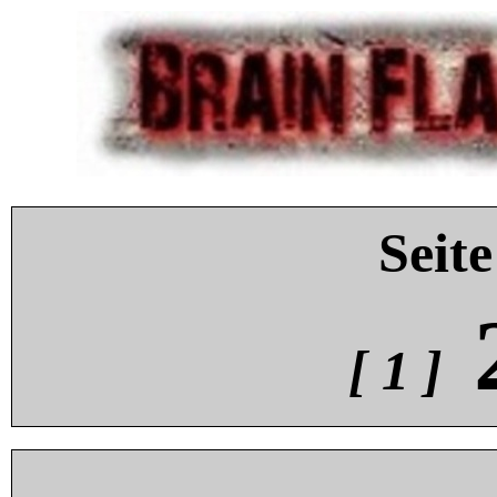
Seite
[ 1 ]