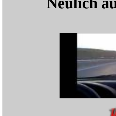
Neulich a