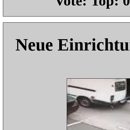
Vote: Top:
0
Neue Einricht