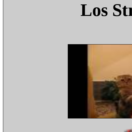
Los St