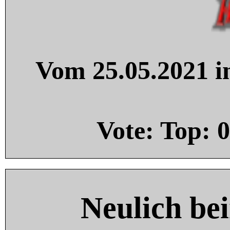
Vom 25.05.2021 in
Vote: Top:
0
Neulich be