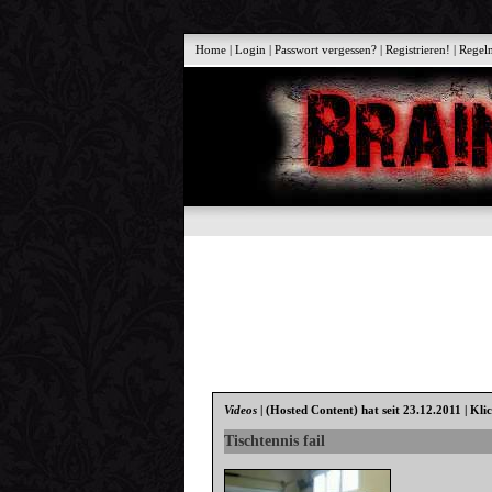
Home
|
Login
|
Passwort vergessen?
|
Registrieren!
|
Regel
Videos
|
(Hosted Content)
hat seit 23.12.2011 | Kli
Tischtennis fail