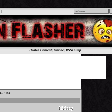
n
|
Hosted Content
Onride
RSSDump
|
|
cks: 1190