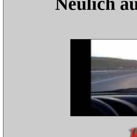
Neulich a