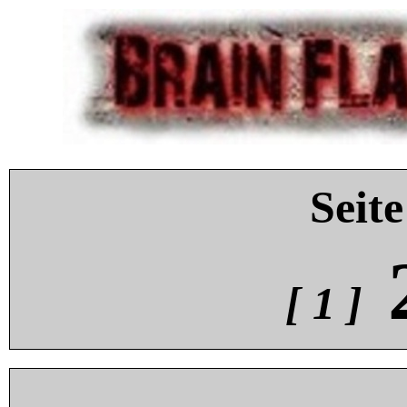
Seite
[ 1 ]