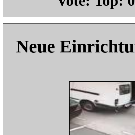
Vote: Top:
0
Neue Einricht