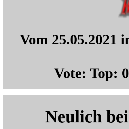
Vom 25.05.2021 in
Vote: Top:
0
Neulich be