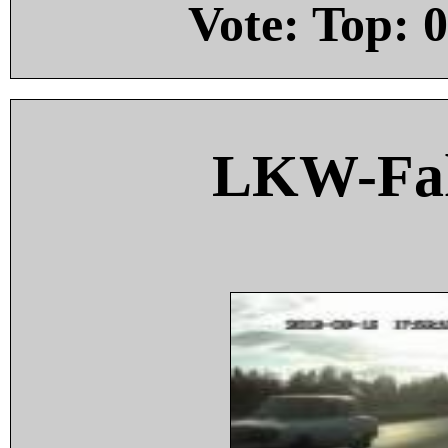
Vote: Top:
0
LKW-Fah