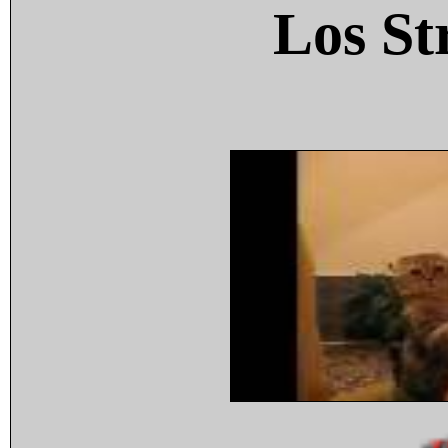
Los St