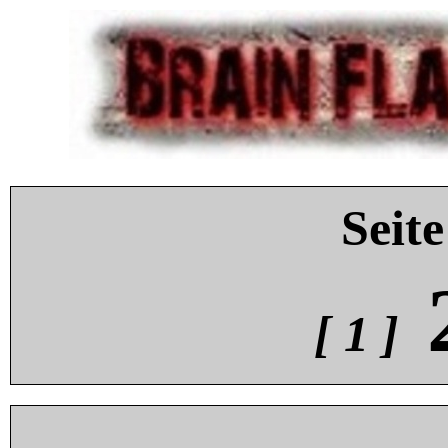
Seite
[ 1 ]