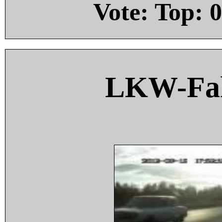
Vote: Top:
0
LKW-Fah