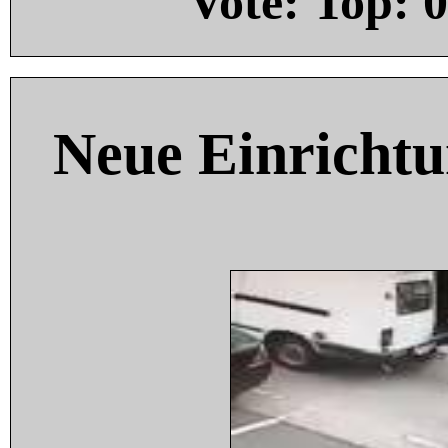
Vote: Top:
0
Neue Einricht