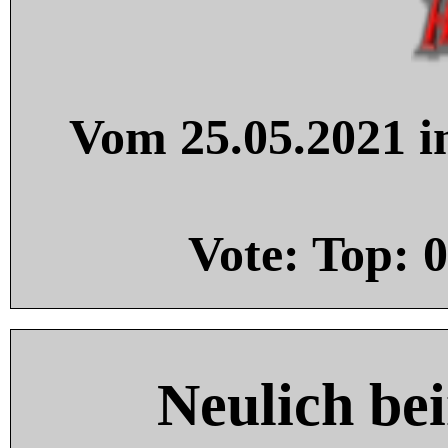
Vom 25.05.2021 in
Vote: Top:
0
Neulich be