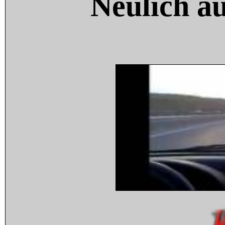
Neulich a