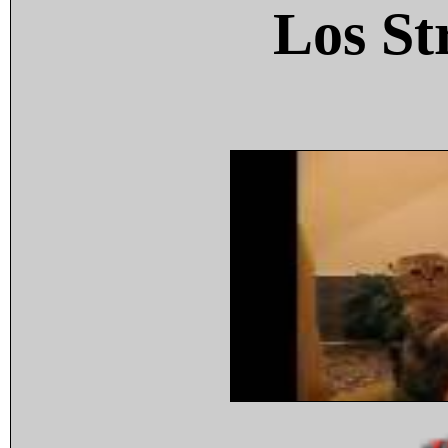
Los St