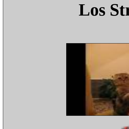
Los St