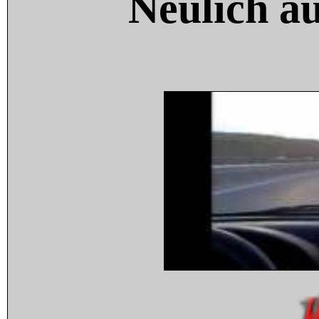
Neulich a