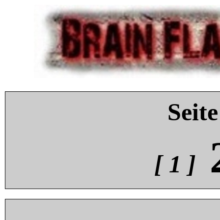
Seite
[ 1 ]