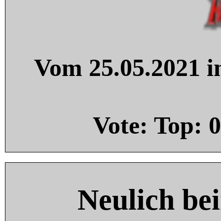
Vom 25.05.2021 in
Vote: Top:
0
Neulich be