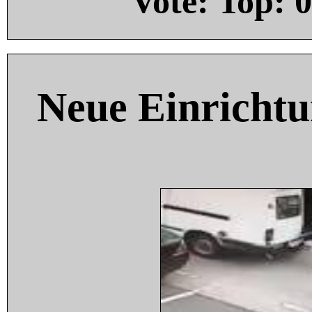
Vote: Top:
0
Neue Einricht