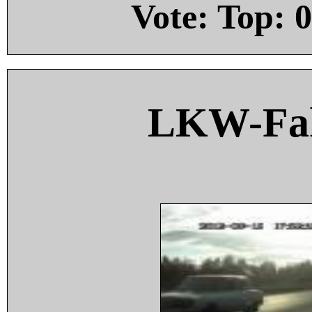
Vote: Top:
0
LKW-Fah