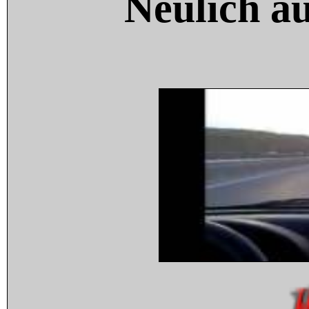
Neulich a