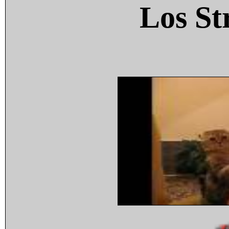
Los St