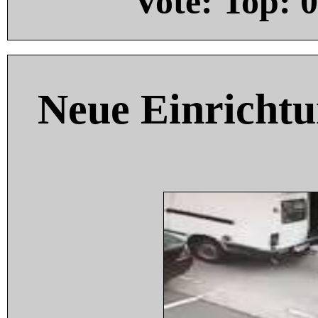
Vote: Top:
0
Neue Einricht