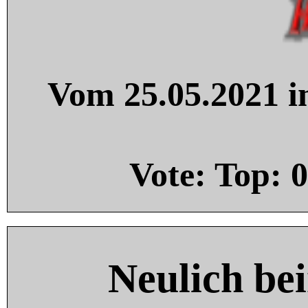
Vom 25.05.2021 in
Vote: Top:
0
Neulich be