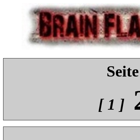
Seite
[ 1 ]