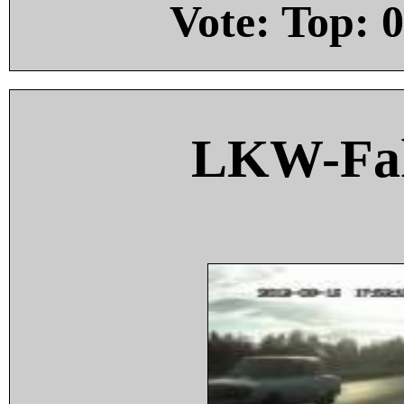
Vote: Top:
0
LKW-Fah