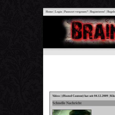
Home
|
Login
|
Passwort vergessen?
|
Registrieren!
|
Regel
Videos
|
(Hosted Content)
hat seit 04.12.2009 | Kli
Schnelle Nachricht