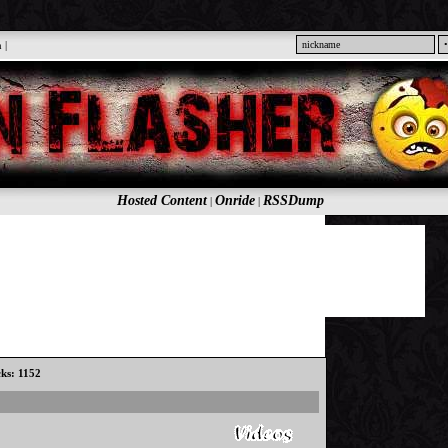
n
|
Hosted Content
Onride
RSSDump
|
|
cks: 1152