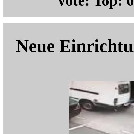
Vote: Top:
0
Neue Einricht