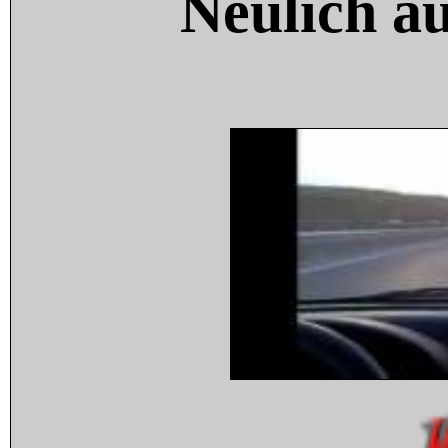
Neulich a