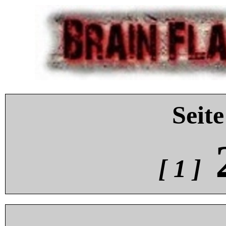
Seite
[ 1 ]