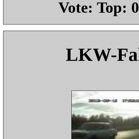
Vote: Top:
0
LKW-Fah