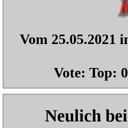
Vom 25.05.2021 in
Vote: Top:
0
Neulich be