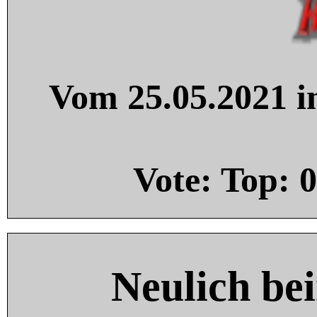
Vom 25.05.2021 in
Vote: Top:
0
Neulich be