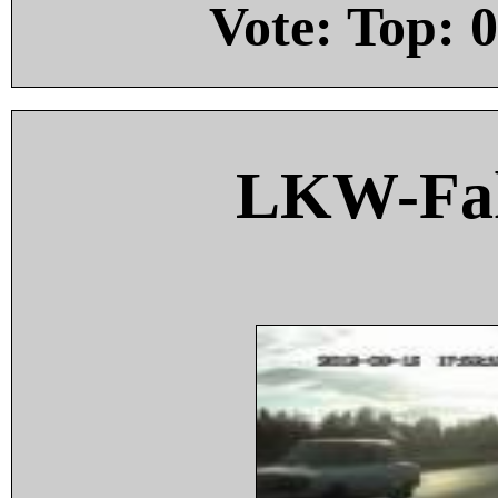
Vote: Top:
0
LKW-Fah