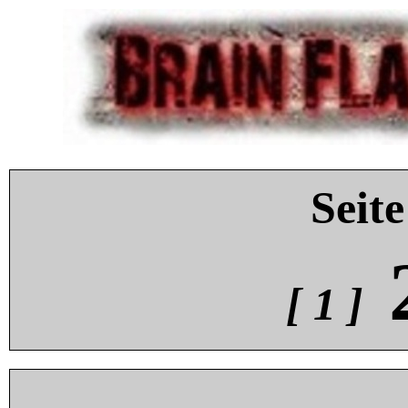
Seite
[ 1 ]