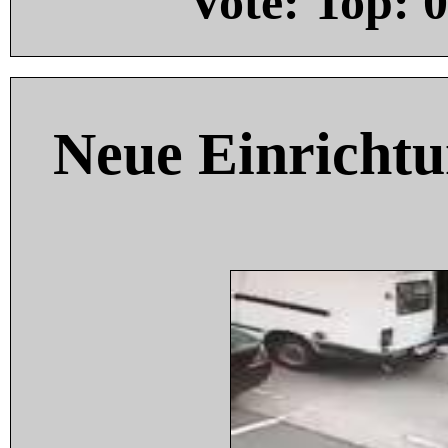
Vote: Top:
0
Neue Einricht