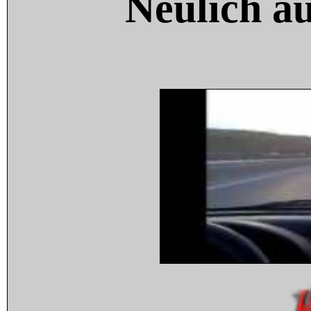
Neulich a