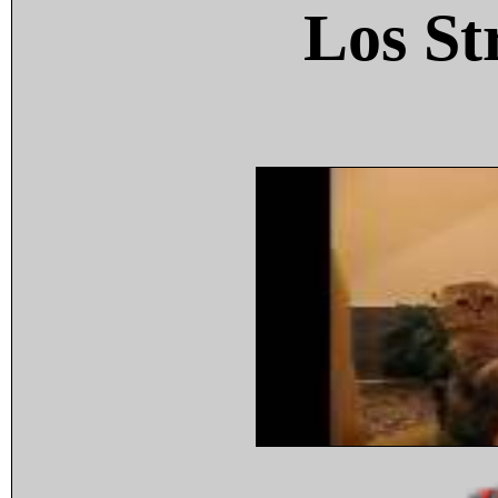
Los St