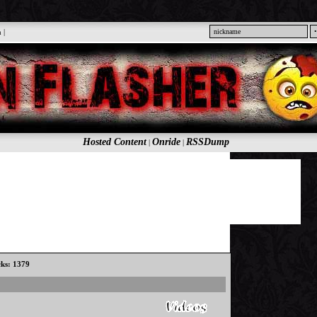
n
|
Hosted Content
Onride
RSSDump
|
|
cks: 1379