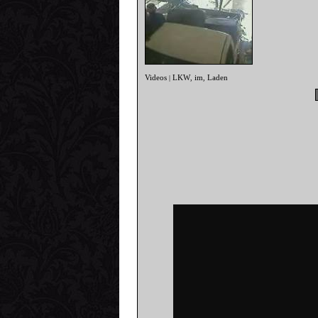
Videos
LKW
im
Laden
|
,
,