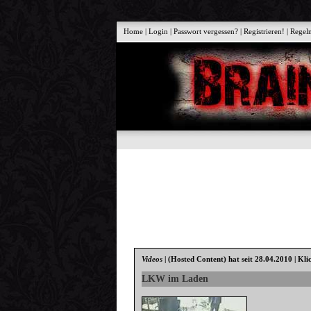
Home
|
Login
|
Passwort vergessen?
|
Registrieren!
|
Regel
Videos
|
(Hosted Content)
hat seit 28.04.2010 | Kli
LKW im Laden