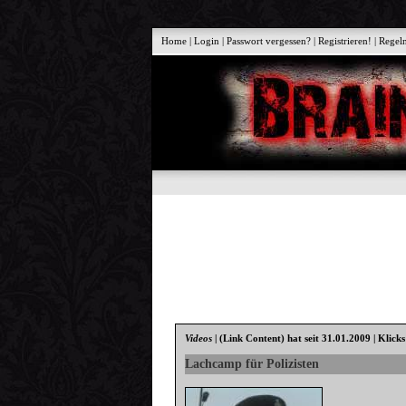
Home
|
Login
|
Passwort vergessen?
|
Registrieren!
|
Regel
Videos
|
(Link Content)
hat seit 31.01.2009 | Klick
Lachcamp für Polizisten