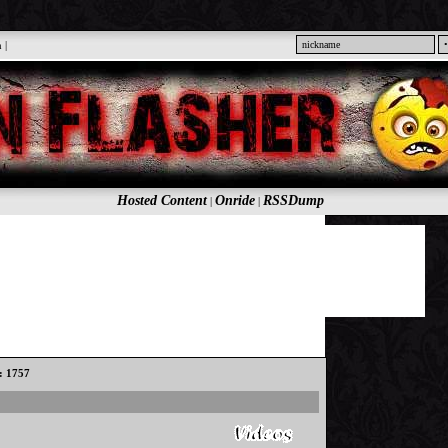
n
|
Hosted Content
Onride
RSSDump
|
|
s: 1757