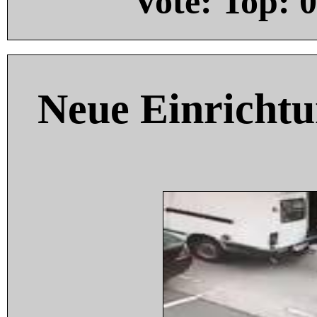
Vote: Top:
0
Neue Einricht