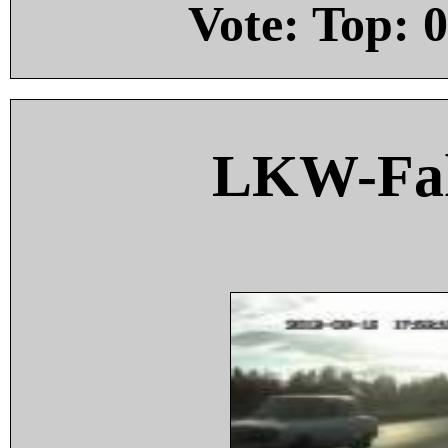
Vote: Top:
0
LKW-Fah