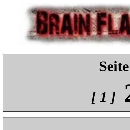
Seite
[ 1 ]