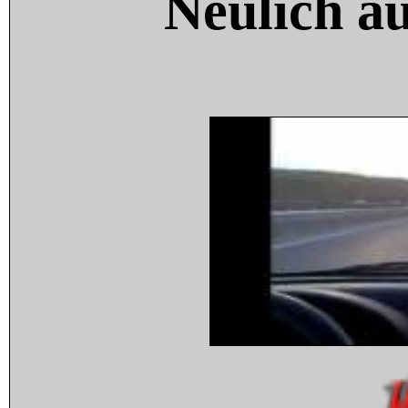
Neulich a