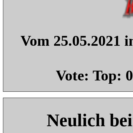
Vom 25.05.2021 in
Vote: Top:
0
Neulich be