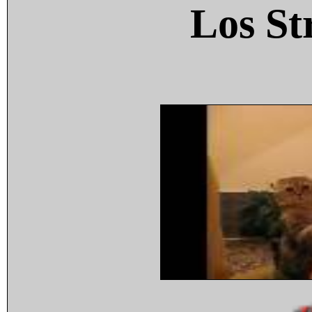
Los St