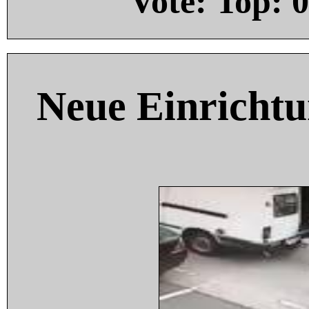
Vote: Top:
0
Neue Einricht