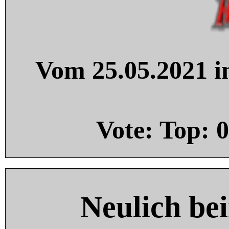
Vom 25.05.2021 in
Vote: Top:
0
Neulich be