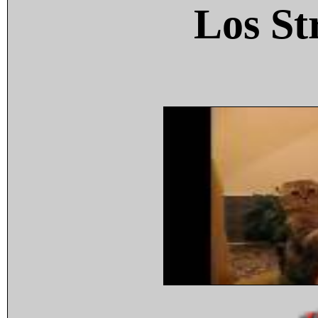
Los St