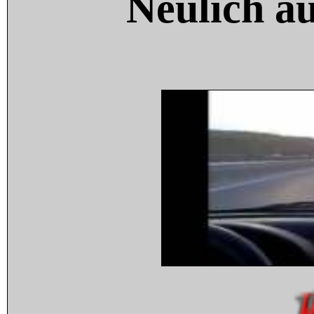
Neulich a