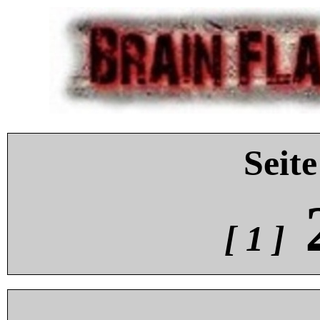
Seite
[ 1 ]