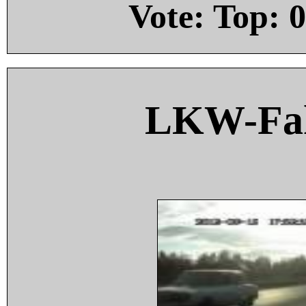
Vote: Top:
0
LKW-Fah