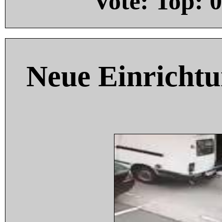
Vote: Top:
0
Neue Einricht