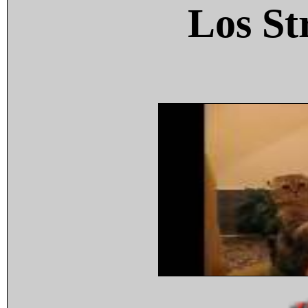
Los St