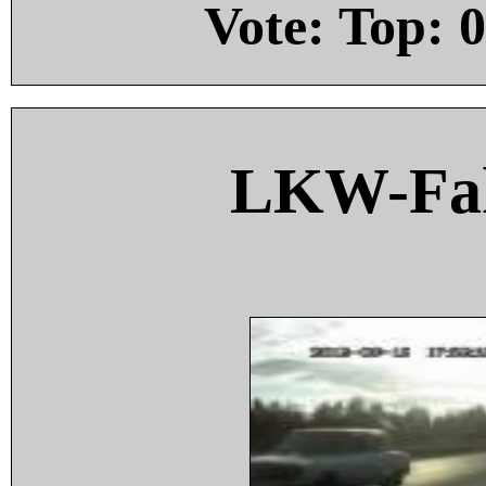
Vote: Top:
0
LKW-Fah