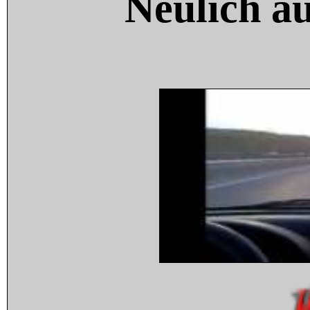
Neulich a