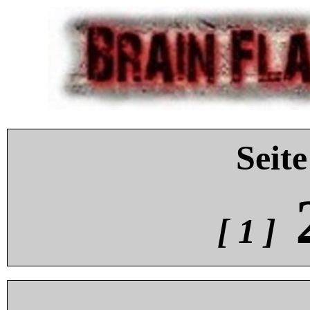
Seite
[ 1 ]