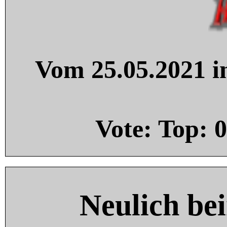
Vom 25.05.2021 in
Vote: Top:
0
Neulich be