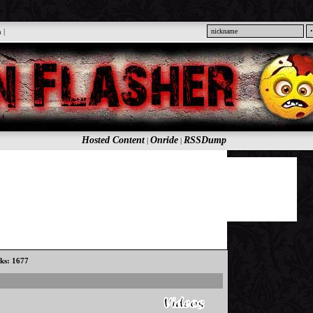
n
|
Hosted Content
Onride
RSSDump
|
|
cks: 1677