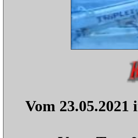
Vom 23.05.2021 i