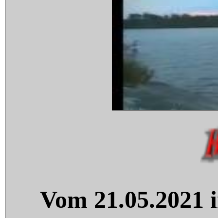
Vom 21.05.2021 i