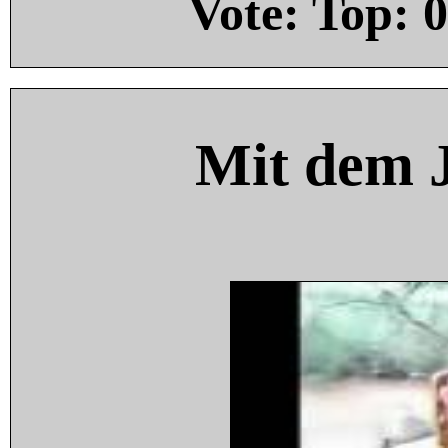
Vote: Top:
0
Mit dem 