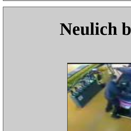
Neulich 