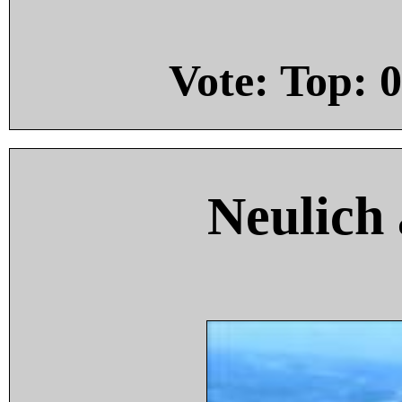
Vote: Top:
0
Neulich 