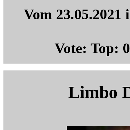
Vom 23.05.2021 i
Vote: Top:
0
Limbo 