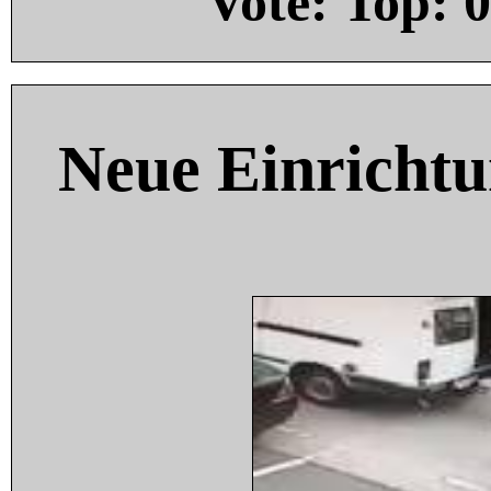
Vote: Top:
0
Neue Einricht