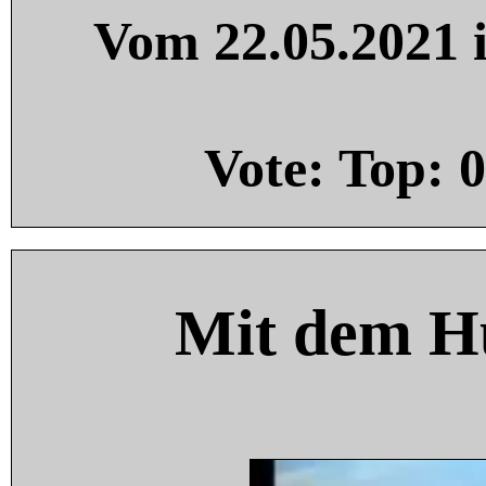
Vom 22.05.2021 i
Vote: Top:
0
Mit dem H