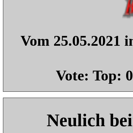
Vom 25.05.2021 in
Vote: Top:
0
Neulich be