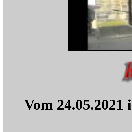
Vom 24.05.2021 i