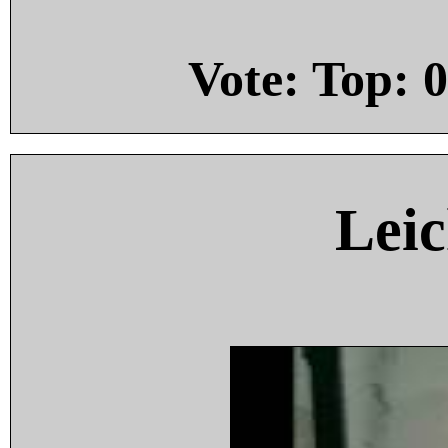
Vote: Top:
0
Leic