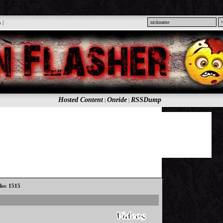
n
|
Hosted Content
Onride
RSSDump
|
|
cks: 1515