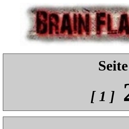
Seite
[ 1 ]