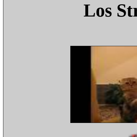
Los St