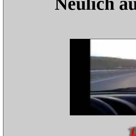
Neulich a