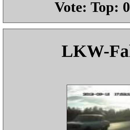
Vote: Top:
0
LKW-Fah