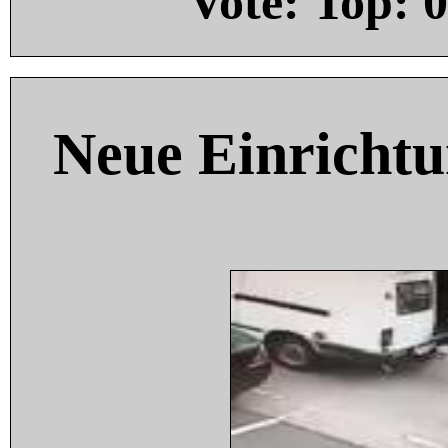
Vote: Top:
0
Neue Einricht