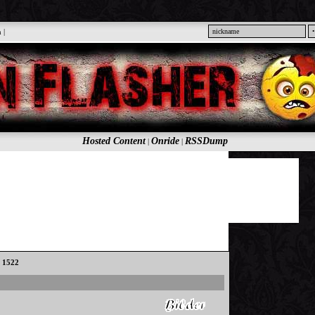
n
|
Hosted Content
Onride
RSSDump
|
|
: 1522