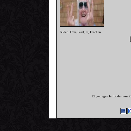
Bilder
Oma
lässt
es
krachen
|
,
,
,
Eingetragen in: Bilder von 