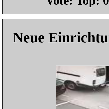
Vote: Top:
0
Neue Einricht