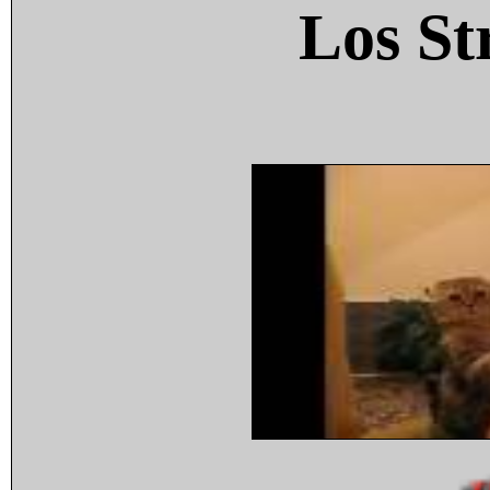
Los St