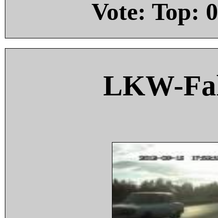
Vote: Top:
0
LKW-Fah