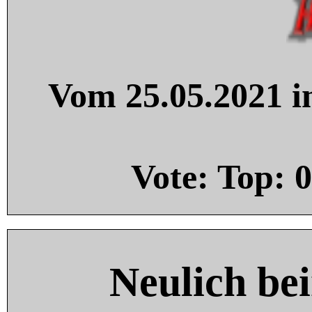
Vom 25.05.2021 in
Vote: Top:
0
Neulich be