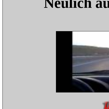
Neulich a