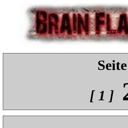
Seite
[ 1 ]