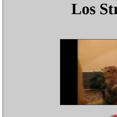
Los St