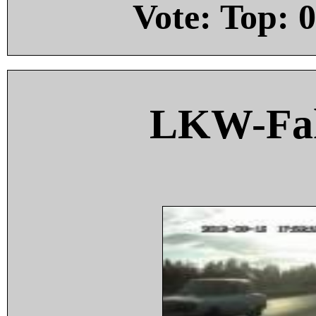
Vote: Top:
0
LKW-Fah