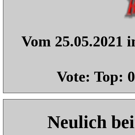
Vom 25.05.2021 in
Vote: Top:
0
Neulich be