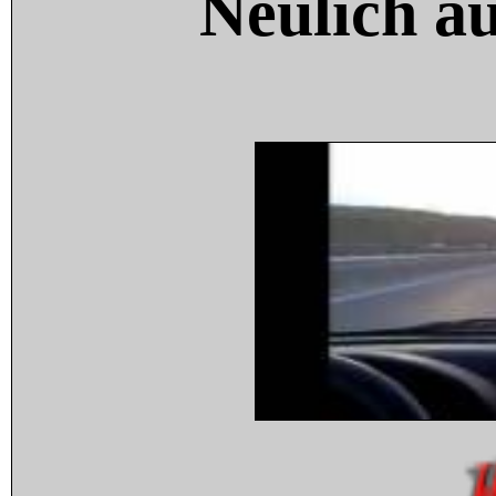
Neulich a