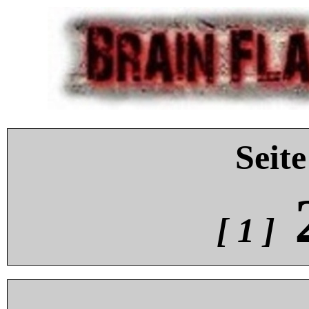
Seite
[ 1 ]