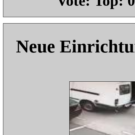
Vote: Top:
0
Neue Einricht