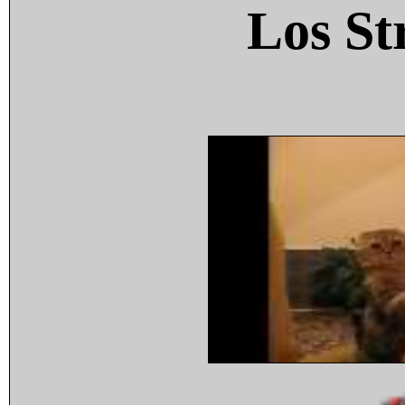
Los St