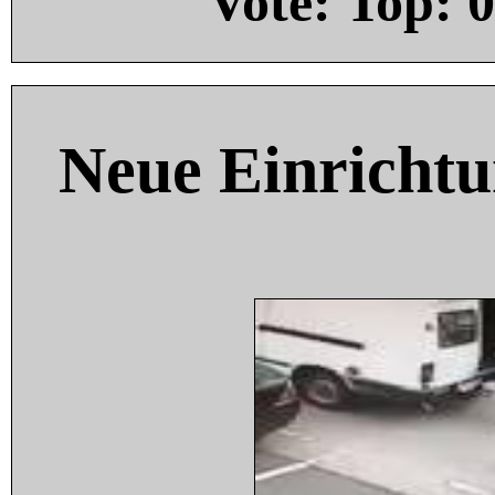
Vote: Top:
0
Neue Einricht