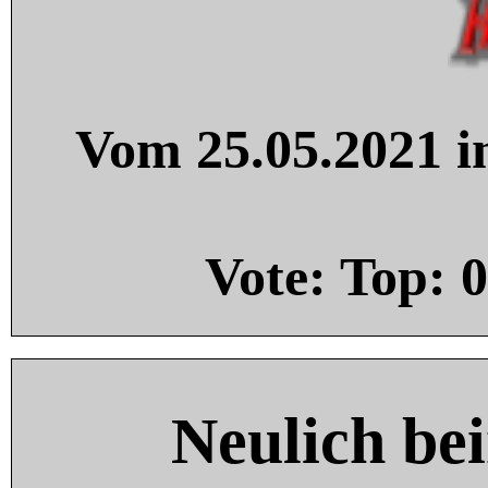
Vom 25.05.2021 in
Vote: Top:
0
Neulich be