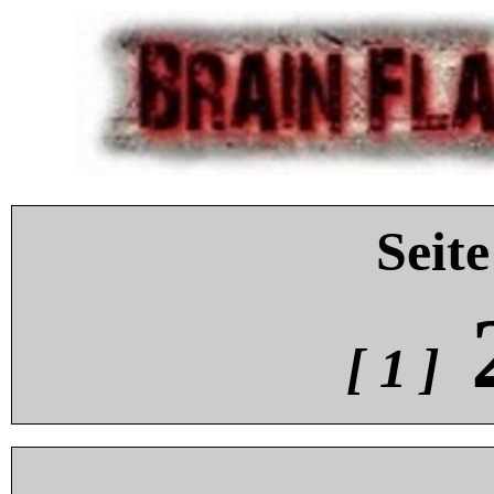
Seite
[ 1 ]