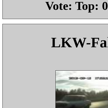
Vote: Top:
0
LKW-Fah