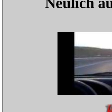
Neulich a