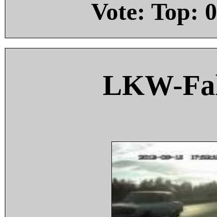
Vote: Top:
0
LKW-Fah