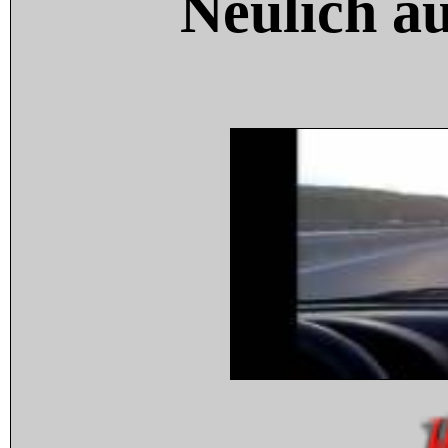
Neulich a