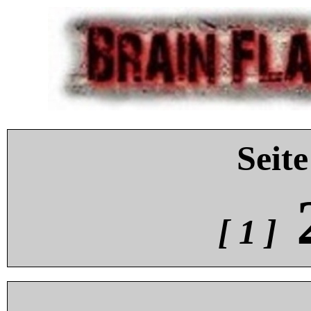
Seite
[ 1 ]