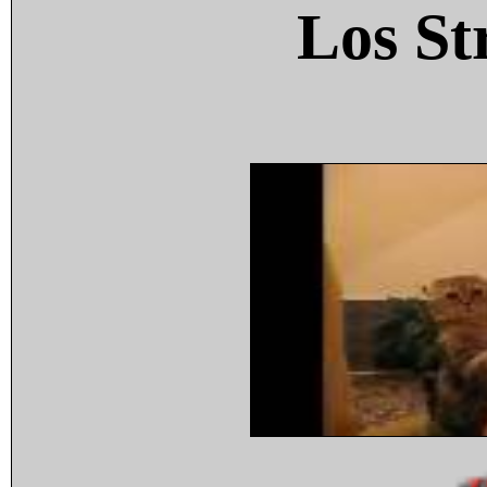
Los St