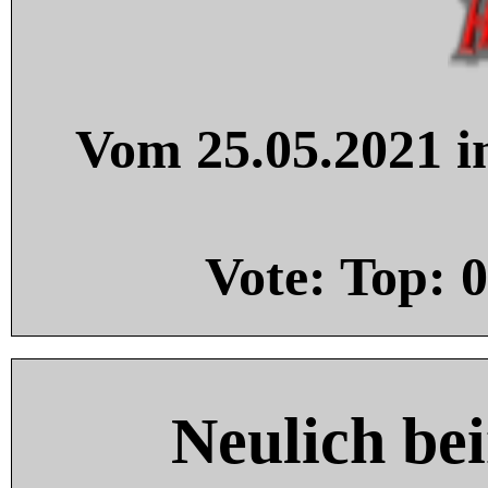
Vom 25.05.2021 in
Vote: Top:
0
Neulich be