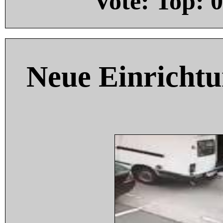
Vote: Top:
0
Neue Einricht