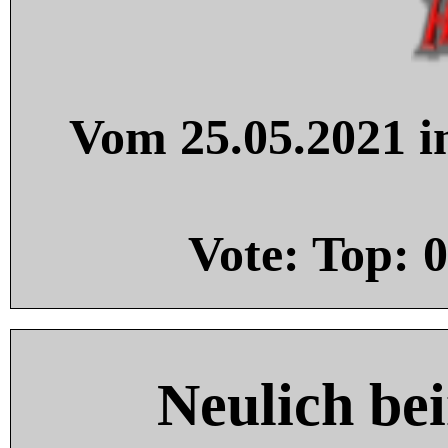
Vom 25.05.2021 in
Vote: Top:
0
Neulich be