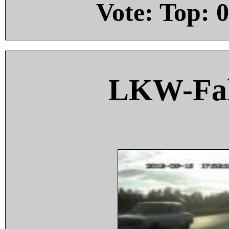
Vote: Top:
0
LKW-Fah