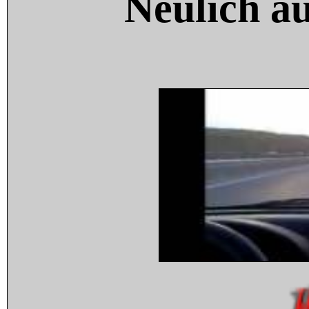
Neulich a