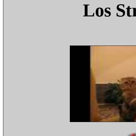
Los St