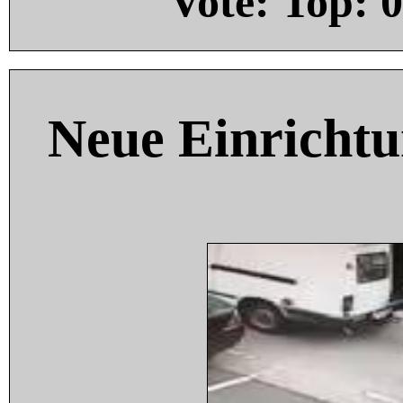
Vote: Top:
0
Neue Einricht