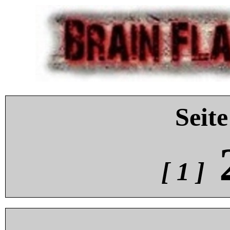
Seite
[ 1 ]