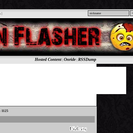
n
|
Hosted Content
Onride
RSSDump
|
|
: 1125