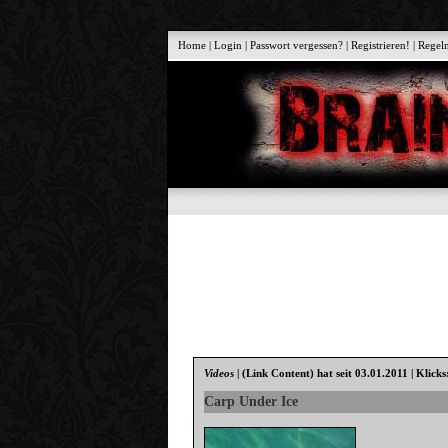
Home
|
Login
|
Passwort vergessen?
|
Registrieren!
|
Regel
Videos
|
(Link Content)
hat seit 03.01.2011 | Klicks
Carp Under Ice