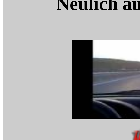
Neulich a