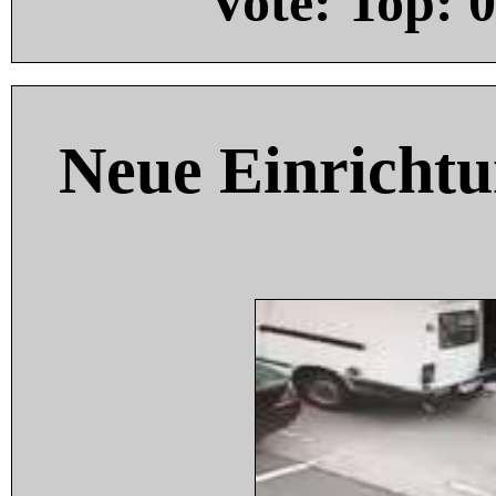
Vote: Top:
0
Neue Einricht