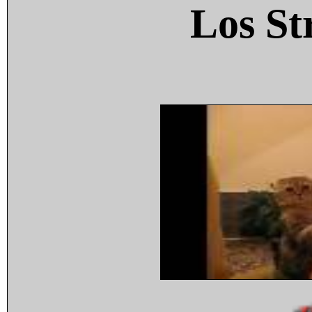
Los St