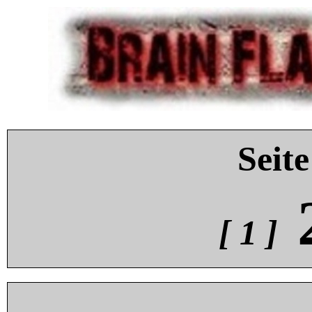
Seite
[ 1 ]