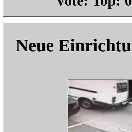
Vote: Top:
0
Neue Einricht