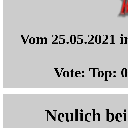
Vom 25.05.2021 in
Vote: Top:
0
Neulich be