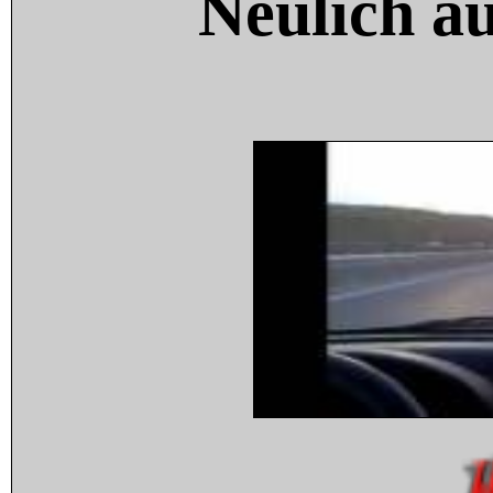
Neulich a