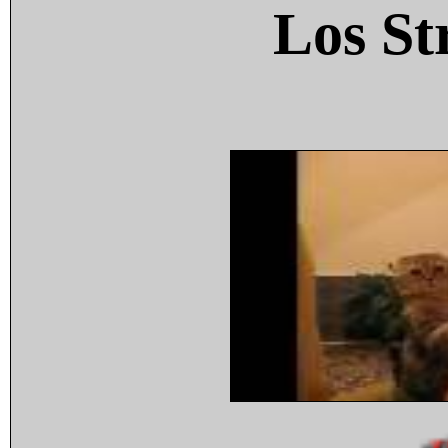
Los St