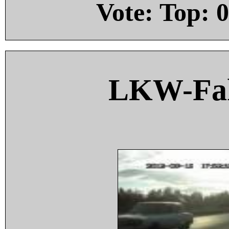
Vote: Top:
0
LKW-Fah