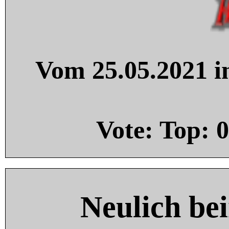
Vom 25.05.2021 in
Vote: Top:
0
Neulich be