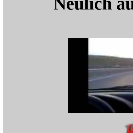
Neulich a