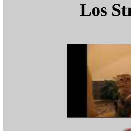
Los St