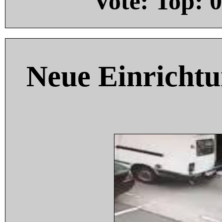
Vote: Top:
0
Neue Einricht