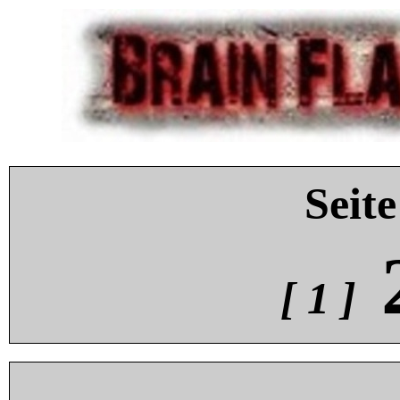
Seite
[ 1 ]