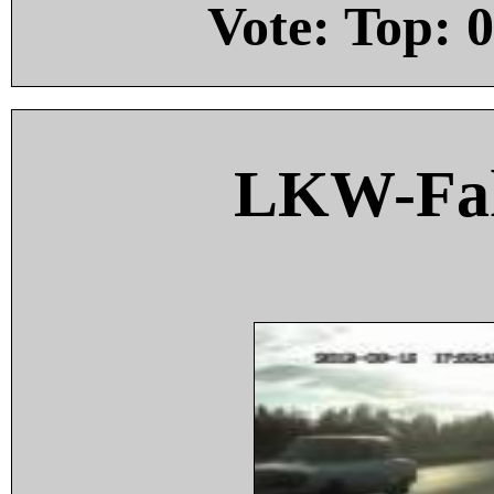
Vote: Top:
0
LKW-Fah