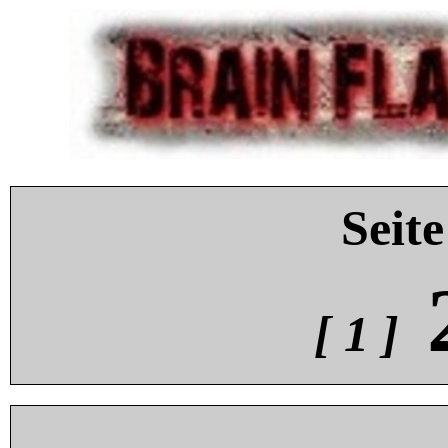
Seite
[ 1 ]