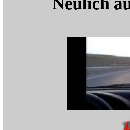
Neulich a