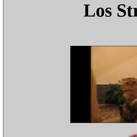
Los St