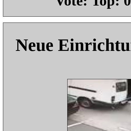
Vote: Top:
0
Neue Einricht