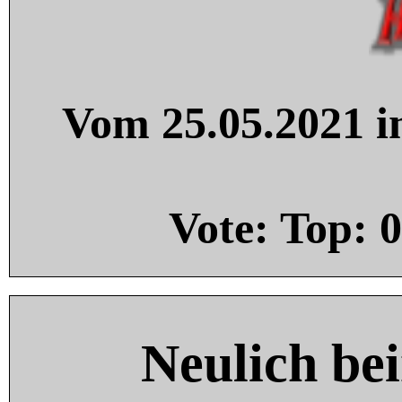
Vom 25.05.2021 in
Vote: Top:
0
Neulich be