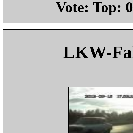
Vote: Top:
0
LKW-Fah